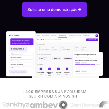
Solicite uma demonstração
+400 EMPRESAS
JÁ EVOLUÍRAM
SEU RH COM A MINDSIGHT